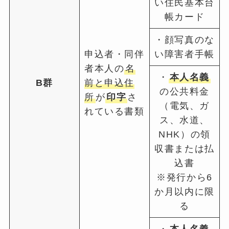
い住民基本台
帳カード
・顔写真のな
申込者・同伴
い障害者手帳
者本人の
名
・
本人名義
B群
前と申込住
の公共料金
所
が
印字
さ
（電気、ガ
れている書類
ス、水道、
NHK）の領
収書または払
込書
※発行から6
か月以内に限
る
・
本人名義