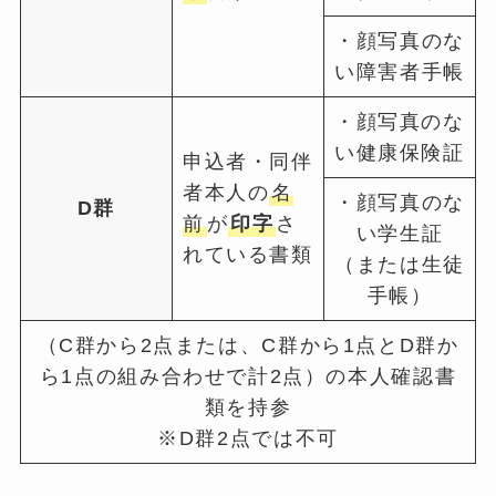
・顔写真のな
い障害者手帳
・顔写真のな
い健康保険証
申込者・同伴
者本人の
名
・顔写真のな
D群
前
が
印字
さ
い学生証
れている書類
（または生徒
手帳）
（C群から2点または、C群から1点とD群か
ら1点の組み合わせで計2点）の本人確認書
類を持参
※D群2点では不可