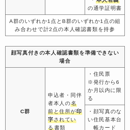
の通学証明書
A群のいずれか1点とB群のいずれか1点の組
み合わせで計2点の本人確認書類を持参
顔写真付きの本人確認書類を準備できない
場合
・住民票
※発行から6
か月以内に限
申込者・同伴
る
者本人の
名
C群
前と住所が
印
・顔写真のな
字
されてい
い住民基本台
る
書類
帳カード